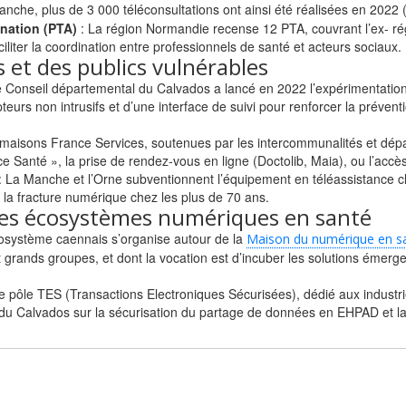
nche, plus de 3 000 téléconsultations ont ainsi été réalisées en 2022 
ination (PTA)
: La région Normandie recense 12 PTA, couvrant l’ex- ré
liter la coordination entre professionnels de santé et acteurs sociaux.
s et des publics vulnérables
 Conseil départemental du Calvados a lancé en 2022 l’expérimentatio
teurs non intrusifs et d’une interface de suivi pour renforcer la prévent
 maisons France Services, soutenues par les intercommunalités et dép
 Santé », la prise de rendez-vous en ligne (Doctolib, Maia), ou l’accès
: La Manche et l’Orne subventionnent l’équipement en téléassistance
i la fracture numérique chez les plus de 70 ans.
 des écosystèmes numériques en santé
cosystème caennais s’organise autour de la
Maison du numérique en s
t grands groupes, et dont la vocation est d’incuber les solutions émergent
le pôle TES (Transactions Electroniques Sécurisées), dédié aux indust
u Calvados sur la sécurisation du partage de données en EHPAD et la 