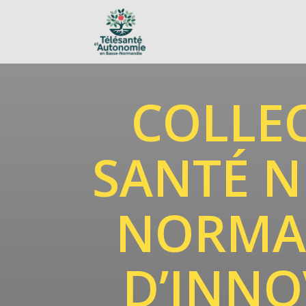
COLLEC
SANTÉ N
NORMAN
D’INNO