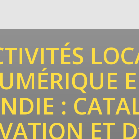
TIVITÉS LOC
UMÉRIQUE E
DIE : CATA
VATION ET D