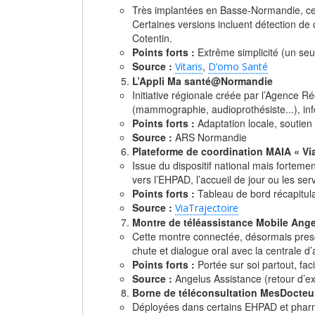
Très implantées en Basse-Normandie, ces
Certaines versions incluent détection de
Cotentin.
Points forts :
Extrême simplicité (un seu
Source :
,
Vitaris
D’omo Santé
L’Appli Ma santé@Normandie
Initiative régionale créée par l’Agence 
(mammographie, audioprothésiste...), inf
Points forts :
Adaptation locale, soutien
Source :
ARS Normandie
Plateforme de coordination MAIA « Via
Issue du dispositif national mais fortem
vers l’EHPAD, l’accueil de jour ou les ser
Points forts :
Tableau de bord récapitulat
Source :
ViaTrajectoire
Montre de téléassistance Mobile Ang
Cette montre connectée, désormais prescr
chute et dialogue oral avec la centrale d’
Points forts :
Portée sur soi partout, fac
Source :
Angelus Assistance (retour d’ex
Borne de téléconsultation MesDocteu
Déployées dans certains EHPAD et pharm