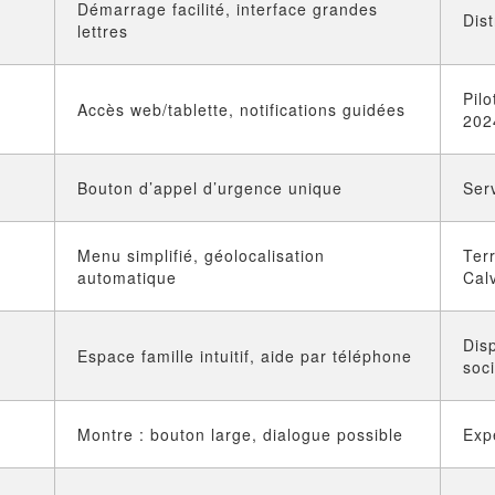
Démarrage facilité, interface grandes
Dis
lettres
Pil
Accès web/tablette, notifications guidées
202
Bouton d’appel d’urgence unique
Ser
Menu simplifié, géolocalisation
Ter
automatique
Cal
Dis
Espace famille intuitif, aide par téléphone
soc
Montre : bouton large, dialogue possible
Exp