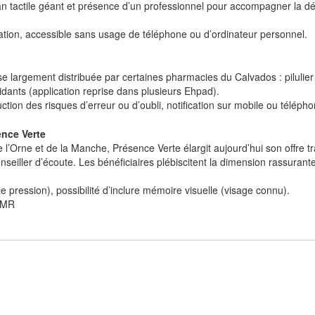
n tactile géant et présence d’un professionnel pour accompagner la dé
tion, accessible sans usage de téléphone ou d’ordinateur personnel.
 largement distribuée par certaines pharmacies du Calvados : pilulier c
idants (application reprise dans plusieurs Ehpad).
ion des risques d’erreur ou d’oubli, notification sur mobile ou télépho
ence Verte
’Orne et de la Manche, Présence Verte élargit aujourd’hui son offre trad
conseiller d’écoute. Les bénéficiaires plébiscitent la dimension rassur
 pression), possibilité d’inclure mémoire visuelle (visage connu).
DMR