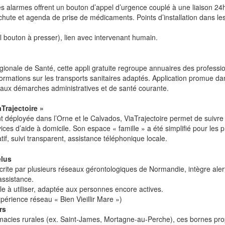
 alarmes offrent un bouton d’appel d’urgence couplé à une liaison 24h
 chute et agenda de prise de médicaments. Points d’installation dans 
l bouton à presser), lien avec intervenant humain.
Régionale de Santé, cette appli gratuite regroupe annuaires des profess
ormations sur les transports sanitaires adaptés. Application promue d
 aux démarches administratives et de santé courante.
Trajectoire »
ent déployée dans l’Orne et le Calvados, ViaTrajectoire permet de su
vices d’aide à domicile. Son espace « famille » a été simplifié pour les 
if, suivi transparent, assistance téléphonique locale.
elus
ite par plusieurs réseaux gérontologiques de Normandie, intègre alerte
assistance.
ile à utiliser, adaptée aux personnes encore actives.
périence réseau « Bien Vieillir Mare »)
rs
acies rurales (ex. Saint-James, Mortagne-au-Perche), ces bornes pro