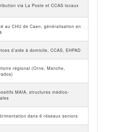
tribution via La Poste et CCAS locaux
oté au CHU de Caen, généralisation en
4
vices d’aide à domicile, CCAS, EHPAD
ritoire régional (Orne, Manche,
vados)
positifs MAIA, structures médico-
iales
érimentation dans 6 réseaux seniors