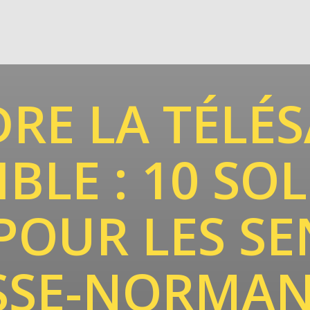
RE LA TÉLÉ
IBLE : 10 SO
 POUR LES SE
SSE-NORMAN