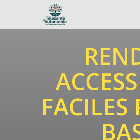
REND
ACCESS
FACILES
BA