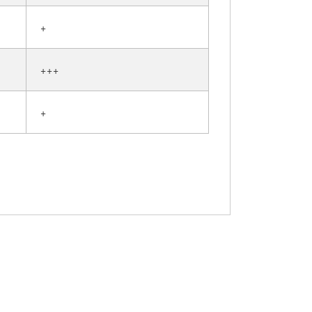
+
+++
+