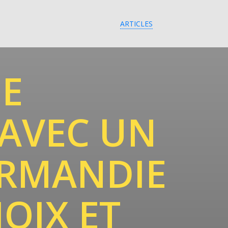
ARTICLES
E
AVEC UN
ORMANDIE
OIX ET