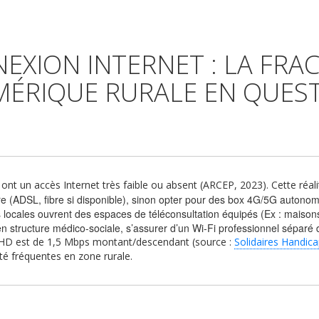
EXION INTERNET : LA FRA
ÉRIQUE RURALE EN QUES
t un accès Internet très faible ou absent (ARCEP, 2023). Cette réali
laire (ADSL, fibre si disponible), sinon opter pour des box 4G/5G autono
és locales ouvrent des espaces de téléconsultation équipés (Ex : maiso
u en structure médico-sociale, s’assurer d’un Wi-Fi professionnel séparé
 HD est de 1,5 Mbps montant/descendant (source :
Solidaires Handic
té fréquentes en zone rurale.