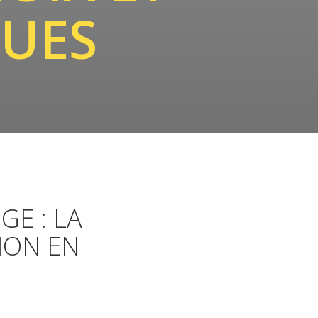
QUES
E : LA
ION EN